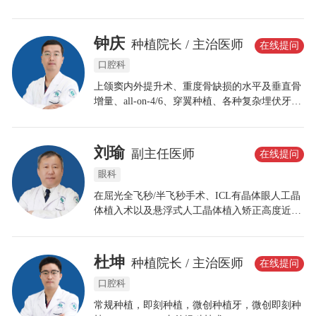
瓷美容冠、牙齿不齐矫正、各类错颌矫正等口腔
修复综合治疗。
钟庆
种植院长 / 主治医师
在线提问
口腔科
上颌窦内外提升术、重度骨缺损的水平及垂直骨
增量、all-on-4/6、穿翼种植、各种复杂埋伏牙拔
除术等。针对患者的不同的诉求，制定合理科学
的个性化方案，以确保功能与美学兼顾，健康与
长久并存的理念！
刘瑜
副主任医师
在线提问
眼科
在屈光全飞秒/半飞秒手术、ICL有晶体眼人工晶
体植入术以及悬浮式人工晶体植入矫正高度近视
方面积累了丰富的临床经验;擅长老视手术、白内
障超声乳化联合人工晶体植入术、眼底玻璃体切
除手术。在个性化手术设计方面具有独到见解。
杜坤
种植院长 / 主治医师
在线提问
口腔科
常规种植，即刻种植，微创种植牙，微创即刻种