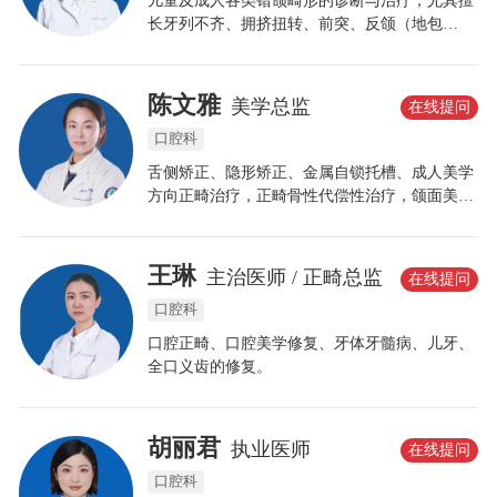
儿童及成人各类错颌畸形的诊断与治疗，尤其擅
长牙列不齐、拥挤扭转、前突、反颌（地包
天）、埋伏牙矫治牵引术，致力于高效、稳定、
健康的个性化正畸矫治。
陈文雅
美学总监
在线提问
口腔科
舌侧矫正、隐形矫正、金属自锁托槽、成人美学
方向正畸治疗，正畸骨性代偿性治疗，颌面美学
管理，儿童早矫（儿童小下颌，儿童地包天）
等，数字化美学设计和瓷贴面美牙修复技术。
王琳
主治医师 / 正畸总监
在线提问
口腔科
口腔正畸、口腔美学修复、牙体牙髓病、儿牙、
全口义齿的修复。
胡丽君
执业医师
在线提问
口腔科