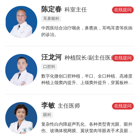
陈定春
科室主任
在线提问
耳鼻喉科
中西医结合治疗咽炎，鼻窦炎，耳鸣耳聋等疾病
的诊治。
汪龙河
种植院长/副主任医师
在线提问
口腔科
数字化微创口腔种植，半口、全口种植、高难度
种植上颌窦内提升、上颌窦外提升，穿翼板种植
技术。ALL-ON-4/ 6即刻拔牙、即刻种植、即刻
修复等。
李敏
主任医师
在线提问
眼科
复杂性白内障超声乳化、各种类型青光眼、眼外
伤、玻璃体视网膜、翼状胬肉等眼表手术及眼科
疑难杂症的诊治;青少年近视防控、OK镜及RGP