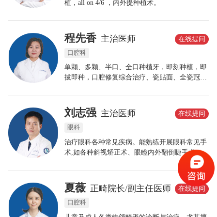
植，all on 4/6 ，内外提种植术。
程先香
主治医师
在线提问
口腔科
单颗、多颗、半口、全口种植牙，即刻种植，即
拔即种，口腔修复综合治疗、瓷贴面、全瓷冠等
牙齿美容技术。
刘志强
主治医师
在线提问
眼科
治疗眼科各种常见疾病。能熟练开展眼科常见手
术,如各种斜视矫正术、眼睑内外翻倒睫手术、翼
状胬肉手术、结膜色素手术、飞秒激光手术、泪
道置管术、眼袋矫正术、睑皮肤松弛矫正术、眼
底视网膜激光术、白内障后囊YAG激光术、青光
夏薇
正畸院长/副主任医师
在线提问
眼虹膜YAG激光术、霰粒肿手术、睑结膜松弛矫
口腔科
正术。