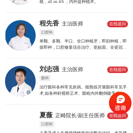
植，all on 4/6 ，内外提种植术。
程先香
主治医师
在线提问
口腔科
单颗、多颗、半口、全口种植牙，即刻种植，即
拔即种，口腔修复综合治疗、瓷贴面、全瓷冠等
牙齿美容技术。
刘志强
主治医师
在线提问
眼科
治疗眼科各种常见疾病。能熟练开展眼科常见手
术,如各种斜视矫正术、眼睑内外翻倒睫手术、翼
状胬肉手术、结膜色素手术、飞秒激光手术、泪
道置管术、眼袋矫正术、睑皮肤松弛矫正术、眼
底视网膜激光术、白内障后囊YAG激光术、青光
夏薇
正畸院长/副主任医师
在线提问
眼虹膜YAG激光术、霰粒肿手术、睑结膜松弛矫
口腔科
正术。