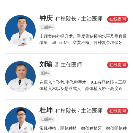
瓷美容冠、牙齿不齐矫正、各类错颌矫正等口腔
修复综合治疗。
钟庆
种植院长 / 主治医师
在线提问
口腔科
上颌窦内外提升术、重度骨缺损的水平及垂直骨
增量、all-on-4/6、穿翼种植、各种复杂埋伏牙拔
除术等。针对患者的不同的诉求，制定合理科学
的个性化方案，以确保功能与美学兼顾，健康与
长久并存的理念！
刘瑜
副主任医师
在线提问
眼科
在屈光全飞秒/半飞秒手术、ICL有晶体眼人工晶
体植入术以及悬浮式人工晶体植入矫正高度近视
方面积累了丰富的临床经验;擅长老视手术、白内
障超声乳化联合人工晶体植入术、眼底玻璃体切
除手术。在个性化手术设计方面具有独到见解。
杜坤
种植院长 / 主治医师
在线提问
口腔科
常规种植，即刻种植，微创种植牙，微创即刻种