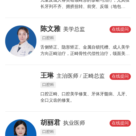
儿童及成人各类错颌畸形的诊断与治疗，尤其擅
长牙列不齐、拥挤扭转、前突、反颌（地包
天）、埋伏牙矫治牵引术，致力于高效、稳定、
健康的个性化正畸矫治。
陈文雅
美学总监
在线提问
口腔科
舌侧矫正、隐形矫正、金属自锁托槽、成人美学
方向正畸治疗，正畸骨性代偿性治疗，颌面美学
管理，儿童早矫（儿童小下颌，儿童地包天）
等，数字化美学设计和瓷贴面美牙修复技术。
王琳
主治医师 / 正畸总监
在线提问
口腔科
口腔正畸、口腔美学修复、牙体牙髓病、儿牙、
全口义齿的修复。
胡丽君
执业医师
在线提问
口腔科