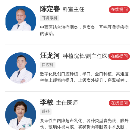
陈定春
科室主任
在线提问
耳鼻喉科
中西医结合治疗咽炎，鼻窦炎，耳鸣耳聋等疾病
的诊治。
汪龙河
种植院长/副主任医师
在线提问
口腔科
数字化微创口腔种植，半口、全口种植、高难度
种植上颌窦内提升、上颌窦外提升，穿翼板种植
技术。ALL-ON-4/ 6即刻拔牙、即刻种植、即刻
修复等。
李敏
主任医师
在线提问
眼科
复杂性白内障超声乳化、各种类型青光眼、眼外
伤、玻璃体视网膜、翼状胬肉等眼表手术及眼科
疑难杂症的诊治;青少年近视防控、OK镜及RGP