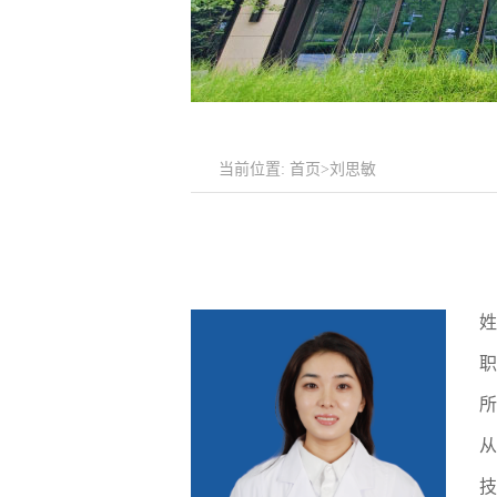
当前位置:
首页
>刘思敏
姓
职
所
从
技