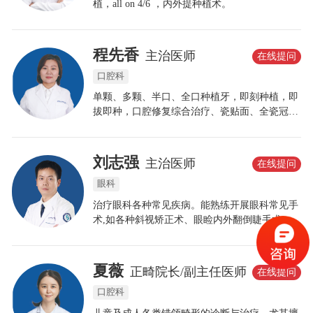
植，all on 4/6 ，内外提种植术。
程先香
主治医师
在线提问
口腔科
单颗、多颗、半口、全口种植牙，即刻种植，即
拔即种，口腔修复综合治疗、瓷贴面、全瓷冠等
牙齿美容技术。
刘志强
主治医师
在线提问
眼科
治疗眼科各种常见疾病。能熟练开展眼科常见手
术,如各种斜视矫正术、眼睑内外翻倒睫手术、翼
状胬肉手术、结膜色素手术、飞秒激光手术、泪
道置管术、眼袋矫正术、睑皮肤松弛矫正术、眼
底视网膜激光术、白内障后囊YAG激光术、青光
夏薇
正畸院长/副主任医师
在线提问
眼虹膜YAG激光术、霰粒肿手术、睑结膜松弛矫
口腔科
正术。