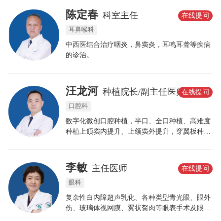
陈定春
科室主任
在线提问
耳鼻喉科
中西医结合治疗咽炎，鼻窦炎，耳鸣耳聋等疾病
的诊治。
汪龙河
种植院长/副主任医师
在线提问
口腔科
数字化微创口腔种植，半口、全口种植、高难度
种植上颌窦内提升、上颌窦外提升，穿翼板种植
技术。ALL-ON-4/ 6即刻拔牙、即刻种植、即刻
修复等。
李敏
主任医师
在线提问
眼科
复杂性白内障超声乳化、各种类型青光眼、眼外
伤、玻璃体视网膜、翼状胬肉等眼表手术及眼科
疑难杂症的诊治;青少年近视防控、OK镜及RGP