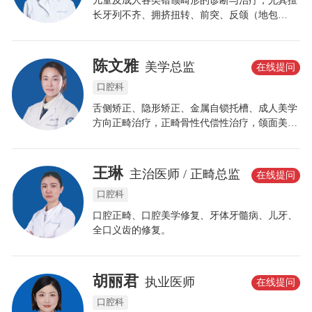
儿童及成人各类错颌畸形的诊断与治疗，尤其擅
长牙列不齐、拥挤扭转、前突、反颌（地包
天）、埋伏牙矫治牵引术，致力于高效、稳定、
健康的个性化正畸矫治。
陈文雅
美学总监
在线提问
口腔科
舌侧矫正、隐形矫正、金属自锁托槽、成人美学
方向正畸治疗，正畸骨性代偿性治疗，颌面美学
管理，儿童早矫（儿童小下颌，儿童地包天）
等，数字化美学设计和瓷贴面美牙修复技术。
王琳
主治医师 / 正畸总监
在线提问
口腔科
口腔正畸、口腔美学修复、牙体牙髓病、儿牙、
全口义齿的修复。
胡丽君
执业医师
在线提问
口腔科