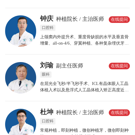
瓷美容冠、牙齿不齐矫正、各类错颌矫正等口腔
修复综合治疗。
钟庆
种植院长 / 主治医师
在线提问
口腔科
上颌窦内外提升术、重度骨缺损的水平及垂直骨
增量、all-on-4/6、穿翼种植、各种复杂埋伏牙拔
除术等。针对患者的不同的诉求，制定合理科学
的个性化方案，以确保功能与美学兼顾，健康与
长久并存的理念！
刘瑜
副主任医师
在线提问
眼科
在屈光全飞秒/半飞秒手术、ICL有晶体眼人工晶
体植入术以及悬浮式人工晶体植入矫正高度近视
方面积累了丰富的临床经验;擅长老视手术、白内
障超声乳化联合人工晶体植入术、眼底玻璃体切
除手术。在个性化手术设计方面具有独到见解。
杜坤
种植院长 / 主治医师
在线提问
口腔科
常规种植，即刻种植，微创种植牙，微创即刻种