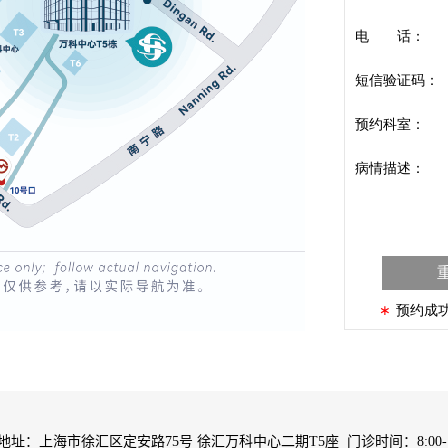
地址：上海市徐汇区定安路75号 徐汇万科中心二期T5座 门诊时间：8:00-17