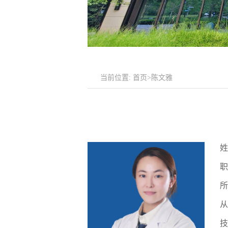
当前位置:
首页
>陈文雅
姓
职
所
从
技